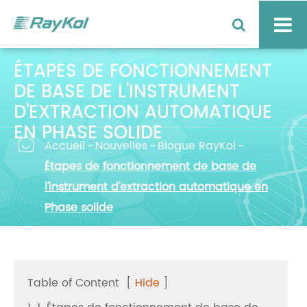
ÉTAPES DE FONCTIONNEMENT
DE BASE DE L'INSTRUMENT
D'EXTRACTION AUTOMATIQUE
EN PHASE SOLIDE

Accueil
Nouvelles
Blogue RayKol
Étapes de fonctionnement de base de
l'instrument d'extraction automatique en
Phase solide
Table of Content
[
Hide
]