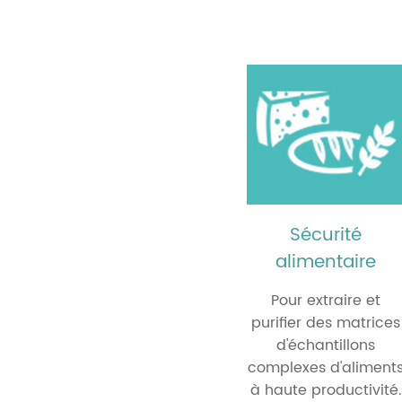
Éva
Éva
Man
liqu
Blo
Dig
Mic
Bro
Sécurité
Éch
alimentaire
gaz
Pour extraire et
Tit
purifier des matrices
d'échantillons
complexes d'aliment
à haute productivité.