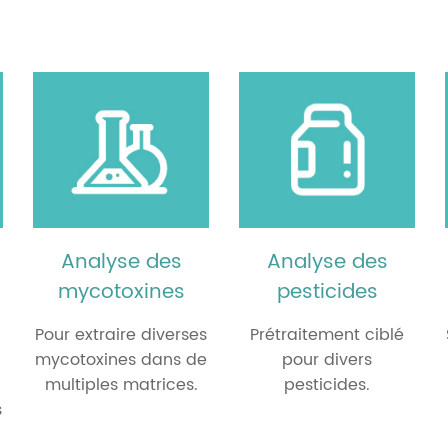
poration d'azote
poration sous vide
ipulation automatisée des
ides
quer la Digestion
estion micro-ondes
ro-Extraction en Phase solide
yeur de tissus automatisé
Analyse des
Analyse des
antillonneur automatique de
mycotoxines
pesticides
Pour extraire diverses
Prétraitement ciblé
reur automatique
mycotoxines dans de
pour divers
multiples matrices.
pesticides.
s