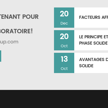
20
TENANT POUR
FACTEURS AFF
Dec
BORATOIRE!
20
LE PRINCIPE E
roup.com
PHASE SOLIDE
Oct
13
AVANTAGES D'
SOLIDE
Oct