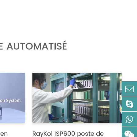
E AUTOMATISÉ
 en
RayKol ISP600 poste de