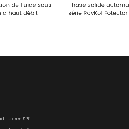
tion de fluide sous
Phase solide automa
n à haut débit
série RayKol Fotector
rtouches SPE