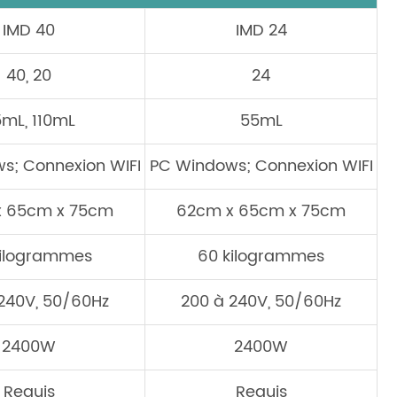
IMD 40
IMD 24
40, 20
24
mL, 110mL
55mL
s; Connexion WIFI
PC Windows; Connexion WIFI
x 65cm x 75cm
62cm x 65cm x 75cm
kilogrammes
60 kilogrammes
240V, 50/60Hz
200 à 240V, 50/60Hz
2400W
2400W
Requis
Requis