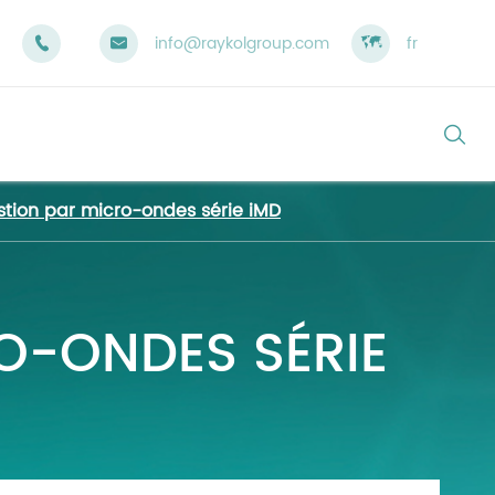
info@raykolgroup.com

fr



tion par micro-ondes série iMD
e
ol
e
o
uits
développement
tation du produit
O-ONDES SÉRIE
vets
ers
te des