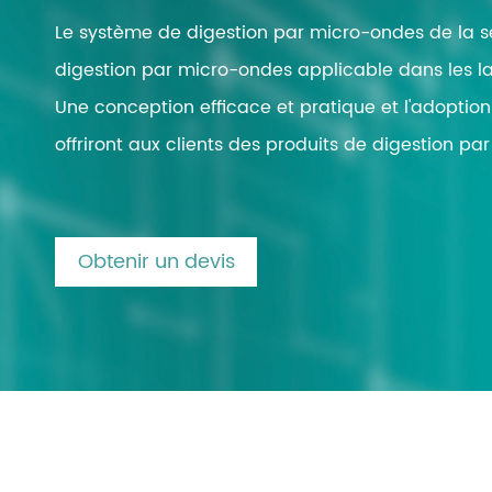
Éva
Le système de digestion par micro-ondes de la s
Éva
digestion par micro-ondes applicable dans les la
Man
Une conception efficace et pratique et l'adoptio
liqu
offriront aux clients des produits de digestion pa
Blo
Dig
Mic
Obtenir un devis
Bro
Éch
gaz
Tit