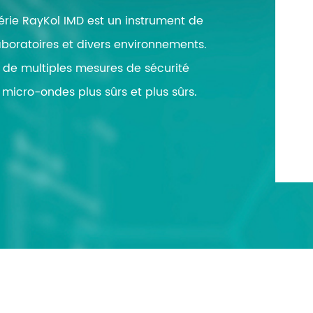
poration d'azote
érie RayKol IMD est un instrument de
poration sous vide
boratoires et divers environnements.
ipulation automatisée des
n de multiples mesures de sécurité
ides
r micro-ondes plus sûrs et plus sûrs.
quer la Digestion
estion micro-ondes
ro-Extraction en Phase solide
yeur de tissus automatisé
antillonneur automatique de
reur automatique