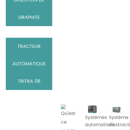
GRAPHITE
TRACTEUR
AUTOMATIQUE
TRITRA 08
Systèmes
Système
automatisés
d'extract