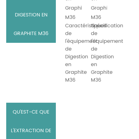
DIGESTION EN
Caractéristiques
Spécification
GRAPHITE M36
de
de
l'équipement
l'équipement
de
de
Digestion
Digestion
en
en
Graphite
Graphite
M36
M36
QU'EST-CE QUE
L'EXTRACTION DE