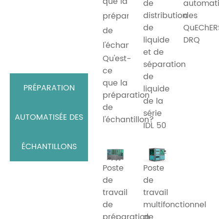
de
automat
distribution
des
de
QuEChER
liquide
DRQ
et de
Qu'est-
séparation
ce
de
que la
PRÉPARATION
liquide
préparation
de la
de
série
AUTOMATISÉE DES
l'échantillon?
IDL 50
ÉCHANTILLONS
Poste
Poste
de
de
travail
travail
de
multifonctionnel
préparation
de