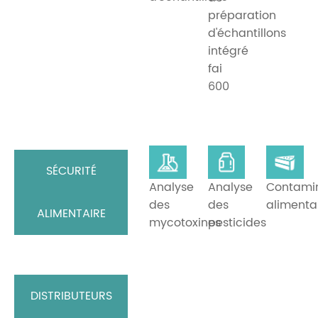
préparation
d'échantillons
intégré
fai
600
SÉCURITÉ
Analyse
Analyse
Contami
des
des
alimenta
ALIMENTAIRE
mycotoxines
pesticides
DISTRIBUTEURS