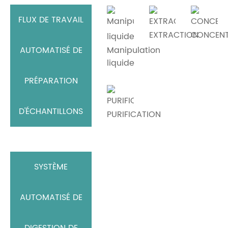
FLUX DE TRAVAIL
EXTRACTION
CONCENT
Manipulation
AUTOMATISÉ DE
liquide
PRÉPARATION
D'ÉCHANTILLONS
PURIFICATION
SYSTÈME
AUTOMATISÉ DE
DIGESTION DE