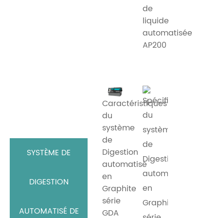
de
liquide
automatisée
AP200
Caractéristiques
du
système
de
Digestion
SYSTÈME DE
automatisé
en
DIGESTION
Graphite
série
AUTOMATISÉ DE
GDA