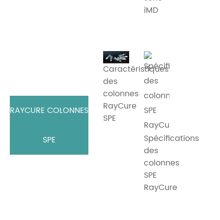
iMD
Caractéristiques
des
colonnes
RayCure
RAYCURE COLONNES
SPE
Spécifications
SPE
des
colonnes
SPE
RayCure